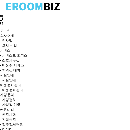
로그인
회사소개
- 인사말
- 오시는 길
서비스
- 서비스드 오피스
- 소호사무실
- 비상주 서비스
- 회의실 대여
시설안내
- 시설안내
이룸문화센터
- 이룸문화센터
가맹문의
- 가맹절차
- 가맹점 현황
커뮤니티
- 공지사항
- 창업둥지
- 입주업체현황
- 갤러리