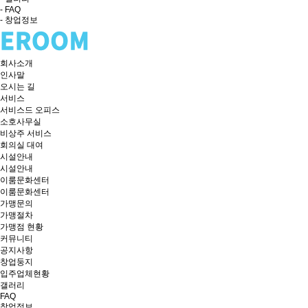
- FAQ
- 창업정보
회사소개
인사말
오시는 길
서비스
서비스드 오피스
소호사무실
비상주 서비스
회의실 대여
시설안내
시설안내
이룸문화센터
이룸문화센터
가맹문의
가맹절차
가맹점 현황
커뮤니티
공지사항
창업둥지
입주업체현황
갤러리
FAQ
창업정보