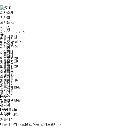
회사소개
인사말
오시는 길
서비스
로그인
서비스드 오피스
소호사무실
커뮤니티
비상주 서비스
회사소개
회의실 대여
서비스
시설안내
시설안내
시설안내
이룸문화센터
이룸문화센터
가맹문의
이룸문화센터
커뮤니티
가맹문의
공지사항
가맹절차
공지사항
가맹점 현황
창업둥지
커뮤니티
입주업체현황
공지사항
갤러리
창업둥지
FAQ
입주업체현황
창업정보
갤러리
FAQ
커뮤니티
창업정보
공지사항
커뮤니티
다온테마의 새로운 소식을 알려드립니다.