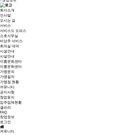
- 창업정보
회사소개
인사말
오시는 길
서비스
서비스드 오피스
소호사무실
비상주 서비스
회의실 대여
시설안내
시설안내
이룸문화센터
이룸문화센터
가맹문의
가맹절차
가맹점 현황
커뮤니티
공지사항
창업둥지
입주업체현황
갤러리
FAQ
창업정보
로그인
커뮤니티