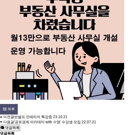
목록
이전글
반셀프 인테리어 특강중
23.10.21
다음글
′공유경제 아카데미 with 수영′ 수강생 모집
22.07.21
댓글목록
댓글목록