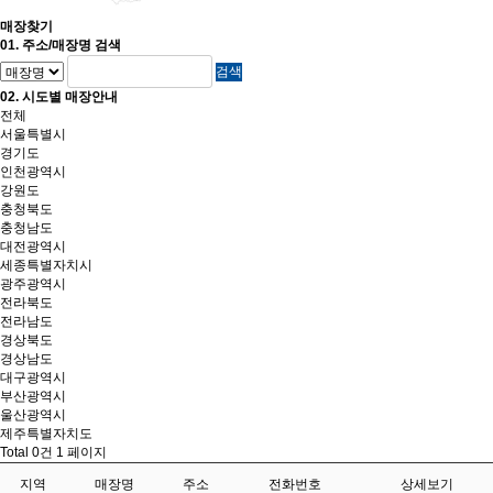
매장찾기
01. 주소/매장명 검색
02. 시도별 매장안내
전체
서울특별시
경기도
인천광역시
강원도
충청북도
충청남도
대전광역시
세종특별자치시
광주광역시
전라북도
전라남도
경상북도
경상남도
대구광역시
부산광역시
울산광역시
제주특별자치도
Total 0건
1 페이지
지역
매장명
주소
전화번호
상세보기