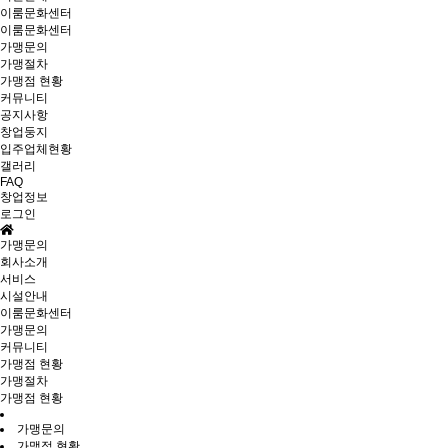
이룸문화센터
이룸문화센터
가맹문의
가맹절차
가맹점 현황
커뮤니티
공지사항
창업둥지
입주업체현황
갤러리
FAQ
창업정보
로그인
가맹문의
회사소개
서비스
시설안내
이룸문화센터
가맹문의
커뮤니티
가맹점 현황
가맹절차
가맹점 현황
가맹문의
가맹점 현황