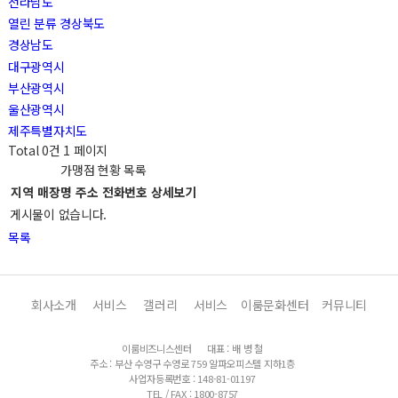
전라남도
열린 분류
경상북도
경상남도
대구광역시
부산광역시
울산광역시
제주특별자치도
Total 0건
1 페이지
가맹점 현황 목록
지역
매장명
주소
전화번호
상세보기
게시물이 없습니다.
목록
회사소개
서비스
갤러리
서비스
이룸문화센터
커뮤니티
이룸비즈니스센터
대표 : 배 병 철
주소 : 부산 수영구 수영로 759 알파오피스텔 지하1층
사업자등록번호 : 148-81-01197
TEL / FAX : 1800-8757