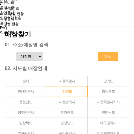
커뮤니티
공지사항
가맹문의
창업둥지
가맹점 현황
입주업체현황
가맹문의
갤러리
가맹점 현황
FAQ
창업정보
매장찾기
01. 주소/매장명 검색
02. 시도별 매장안내
전체
서울특별시
경기도
인천광역시
강원도
충청북도
충청남도
대전광역시
세종특별자치시
광주광역시
전라북도
전라남도
경상북도
경상남도
대구광역시
부산광역시
울산광역시
제주특별자치도