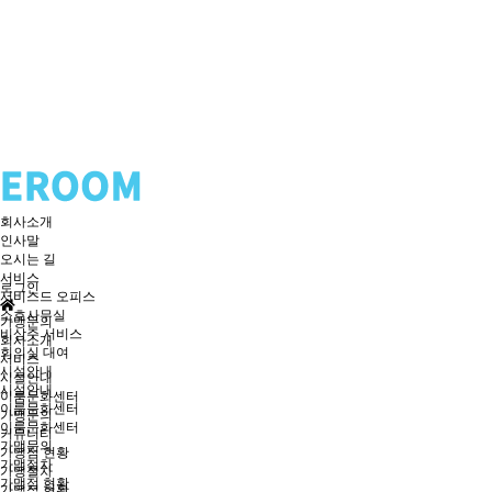
회사소개
인사말
오시는 길
서비스
로그인
서비스드 오피스
소호사무실
가맹문의
비상주 서비스
회사소개
회의실 대여
서비스
시설안내
시설안내
시설안내
이룸문화센터
이룸문화센터
가맹문의
이룸문화센터
커뮤니티
가맹문의
가맹점 현황
가맹절차
가맹절차
가맹점 현황
가맹점 현황